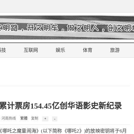
科技
互联网
娱乐
体育
旅游
计票房154.45亿创华语影史新纪录
5 来源：河南热线
繁體
复制
吒之魔童闹海》(以下简称《哪吒2》)的放映密钥将于6月