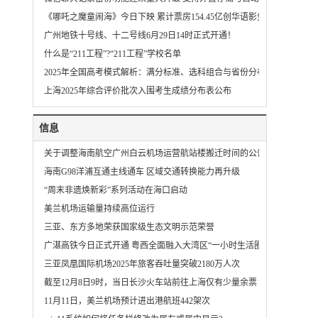
《哪吒之魔童闹海》今日下映 累计票房154.45亿创华语影史新纪录
广州地铁十号线、十二号线6月29日14时正式开通！
什么是“211工程”?“211工程”学校名单
2025年全国高考模式解析：满分标准、选科组合与省份分布
上海2025年综合评价批次入围考生成绩分布表公布
信息
关于调整海南航空广州白云机场运营航站楼搬迁时间的公告
海南G98洋浦互通主线通车 区域交通转换能力再升级
“周末非遗焕新彩”系列活动在海口启动
美兰机场运输量持续高位运行
三亚、东方多地荣获国家级生态文明示范荣誉
广湛高铁今日正式开通 粤西全面融入大湾区“一小时生活圈”
三亚凤凰国际机场2025年旅客吞吐量突破2180万人次
截至12月8日9时，当日长沙火车站前往上海仅有少量余票
11月11日，美兰机场预计进出港航班442架次