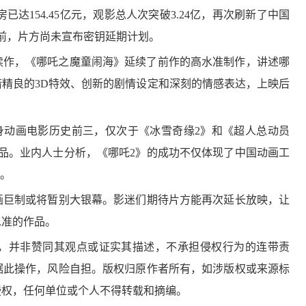
房已达154.45亿元，观影总人次突破3.24亿，再次刷新了中国
前，片方尚未宣布密钥延期计划。
续作，《哪吒之魔童闹海》延续了前作的高水准制作，讲述哪
精良的3D特效、创新的剧情设定和深刻的情感表达，上映后
房已跻身动画电影历史前三，仅次于《冰雪奇缘2》和《超人总动员
品。业内人士分析，《哪吒2》的成功不仅体现了中国动画工
力。
巨制或将暂别大银幕。影迷们期待片方能再次延长放映，让
水准的作品。
并非赞同其观点或证实其描述，不承担侵权行为的连带责
据此操作，风险自担。版权归原作者所有，如涉版权或来源标
授权，任何单位或个人不得转载和摘编。