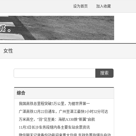
设为首页
加入收藏
女性
综合
我国高铁总里程突破5万公里，为据世界第一
广湛高铁12月22日通车，广州至湛江最快1小时32分可达
万米高空，“羽”见至美：海航A330焕“新翼”启航
11月3日长沙车务段辖内各主要车站余票资讯
微信聊天记录备份功能迎来重大升级 支持外置存储与自动备份