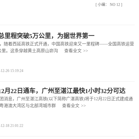
[ 小编： NO 12 ]
总里程突破5万公里，为据世界第一
，随着西延高铁正式开通，中国高铁迎来又一里程碑——全国高铁运营
公里。这条穿越黄土高原山峁沟
查看全文
>>
-26 15:19:24
12月22日通车，广州至湛江最快1小时32分可达
息，广州至湛江高铁(以下简称广湛高铁)将于12月22日正式建成通
粤港澳大湾区与北部湾城市群
查看全文
>>
-18 21:01:22