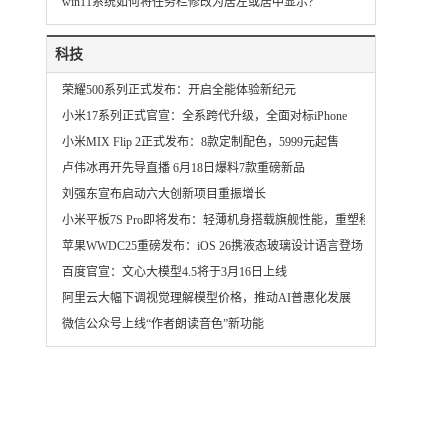
win11系统如何将任务栏修改为居左或居中显示?
科技
荣耀500系列正式发布：开启全能体验新纪元
小米17系列正式官宣：全系跨代升级，全面对标iPhone
小米MIX Flip 2正式发布：8款定制配色，5999元起售
卢伟冰再开先导直播 6月18日爆料7款重磅新品
刘强东宣布启动六大创新项目重振增长
小米平板7S Pro即将发布：轻薄机身搭载旗舰性能，重塑移动办公体验
苹果WWDC25重磅发布：iOS 26携液态玻璃设计语言登场
百度官宣：文心大模型4.5将于3月16日上线
阿里云大幅下调视觉理解模型价格，推动AI普惠化发展
微信公众号上线“作者朗读音色”新功能