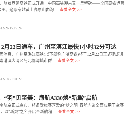
，随着西延高铁正式开通，中国高铁迎来又一里程碑——全国高铁运营
公里。这条穿越黄土高原山峁沟
查看全文
>>
-26 15:19:24
12月22日通车，广州至湛江最快1小时32分可达
息，广州至湛江高铁(以下简称广湛高铁)将于12月22日正式建成通
粤港澳大湾区与北部湾城市群
查看全文
>>
-18 21:01:22
“羽”见至美：海航A330焕“新翼”启航
空正式宣布，将备受旅客喜爱的“梦之羽”客舱内饰全面应用于空客
型，以“新翼”之名开启全新航程
查看全文
>>