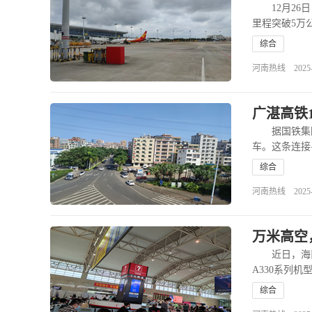
12月26日
里程突破5万
综合
河南热线 2025-12
广湛高铁
据国铁集团消
车。这条连接
综合
河南热线 2025-12
万米高空，
近日，海南航
A330系列机
综合