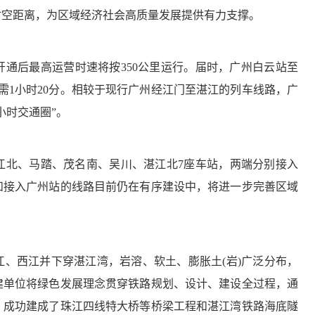
时空距离，为区域经济社会高质量发展提供有力支撑。
开通后最高运营时速将按350公里运行。届时，广州白云站至
需1小时20分。相较于现行广州经江门至湛江的列车线路，广
小时交通圈”。
北、马踏、茂名南、吴川、湛江北7座车站，两端分别接入
和接入广州站的线路目前仍在有序建设中，将进一步完善区域
西江并下穿湛江湾，岩溶、软土、膨胀土(岩)广泛分布，
建单位将绿色发展理念贯穿铁路规划、设计、建设全过程，通
，成功建成了珠江四线特大桥等桥梁工程和湛江湾铁路海底隧