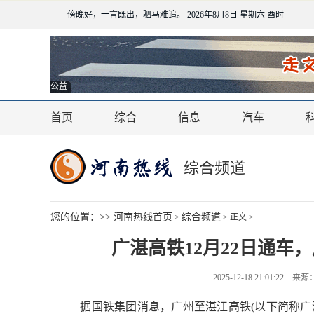
傍晚好，一言既出，驷马难追。
2026年8月8日 星期六 酉时
公益
首页
综合
信息
汽车
综合频道
您的位置：>>
河南热线首页
综合频道
>
> 正文 >
广湛高铁12月22日通车
2025-12-18 21:01:2
据国铁集团消息，广州至湛江高铁(以下简称广湛高