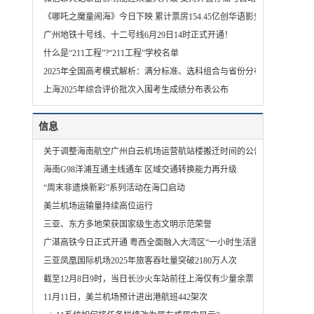
《哪吒之魔童闹海》今日下映 累计票房154.45亿创华语影史新纪录
广州地铁十号线、十二号线6月29日14时正式开通！
什么是“211工程”?“211工程”学校名单
2025年全国高考模式解析：满分标准、选科组合与省份分布
上海2025年综合评价批次入围考生成绩分布表公布
信息
关于调整海南航空广州白云机场运营航站楼搬迁时间的公告
海南G98洋浦互通主线通车 区域交通转换能力再升级
“周末非遗焕新彩”系列活动在海口启动
美兰机场运输量持续高位运行
三亚、东方多地荣获国家级生态文明示范荣誉
广湛高铁今日正式开通 粤西全面融入大湾区“一小时生活圈”
三亚凤凰国际机场2025年旅客吞吐量突破2180万人次
截至12月8日9时，当日长沙火车站前往上海仅有少量余票
11月11日，美兰机场预计进出港航班442架次