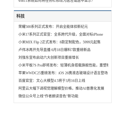
win11系统如何将任务栏修改为居左或居中显示?
科技
荣耀500系列正式发布：开启全能体验新纪元
小米17系列正式官宣：全系跨代升级，全面对标iPhone
小米MIX Flip 2正式发布：8款定制配色，5999元起售
卢伟冰再开先导直播 6月18日爆料7款重磅新品
刘强东宣布启动六大创新项目重振增长
小米平板7S Pro即将发布：轻薄机身搭载旗舰性能，重塑移动办公体验
苹果WWDC25重磅发布：iOS 26携液态玻璃设计语言登场
百度官宣：文心大模型4.5将于3月16日上线
阿里云大幅下调视觉理解模型价格，推动AI普惠化发展
微信公众号上线“作者朗读音色”新功能