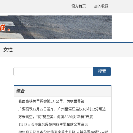
设为首页
加入收藏
女性
综合
我国高铁总里程突破5万公里，为据世界第一
广湛高铁12月22日通车，广州至湛江最快1小时32分可达
万米高空，“羽”见至美：海航A330焕“新翼”启航
11月3日长沙车务段辖内各主要车站余票资讯
微信聊天记录备份功能迎来重大升级 支持外置存储与自动备份