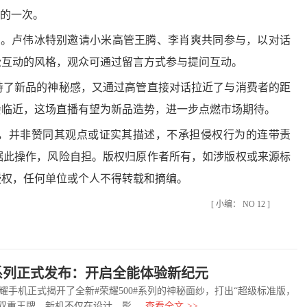
"的一次。
。卢伟冰特别邀请小米高管王腾、李肖爽共同参与，以对话
松互动的风格，观众可通过留言方式参与提问互动。
了新品的神秘感，又通过高管直接对话拉近了与消费者的距
会临近，这场直播有望为新品造势，进一步点燃市场期待。
并非赞同其观点或证实其描述，不承担侵权行为的连带责
据此操作，风险自担。版权归原作者所有，如涉版权或来源标
授权，任何单位或个人不得转载和摘编。
[ 小编： NO 12 ]
0系列正式发布：开启全能体验新纪元
机正式揭开了全新#荣耀500#系列的神秘面纱，打出“超级标准版，
”的双重王牌。新机不仅在设计、影
查看全文
>>