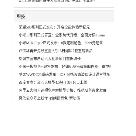
win11系统如何将任务栏修改为居左或居中显示?
科技
荣耀500系列正式发布：开启全能体验新纪元
小米17系列正式官宣：全系跨代升级，全面对标iPhone
小米MIX Flip 2正式发布：8款定制配色，5999元起售
卢伟冰再开先导直播 6月18日爆料7款重磅新品
刘强东宣布启动六大创新项目重振增长
小米平板7S Pro即将发布：轻薄机身搭载旗舰性能，重塑移动办公体验
苹果WWDC25重磅发布：iOS 26携液态玻璃设计语言登场
百度官宣：文心大模型4.5将于3月16日上线
阿里云大幅下调视觉理解模型价格，推动AI普惠化发展
微信公众号上线“作者朗读音色”新功能