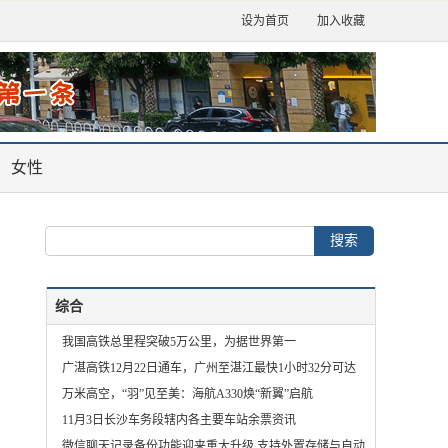
设为首页
加入收藏
女性
综合
我国高铁总里程突破5万公里，为据世界第一
广湛高铁12月22日通车，广州至湛江最快1小时32分可达
万米高空，“羽”见至美：海航A330焕“新翼”启航
11月3日长沙车务段辖内各主要车站余票资讯
微信聊天记录备份功能迎来重大升级 支持外置存储与自动备份