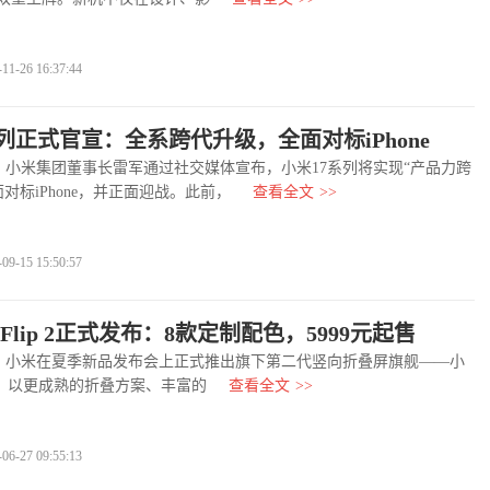
-26 16:37:44
列正式官宣：全系跨代升级，全面对标iPhone
小米集团董事长雷军通过社交媒体宣布，小米17系列将实现“产品力跨
对标iPhone，并正面迎战。此前，
查看全文
>>
-15 15:50:57
 Flip 2正式发布：8款定制配色，5999元起售
小米在夏季新品发布会上正式推出旗下第二代竖向折叠屏旗舰——小
ip 2，以更成熟的折叠方案、丰富的
查看全文
>>
-27 09:55:13