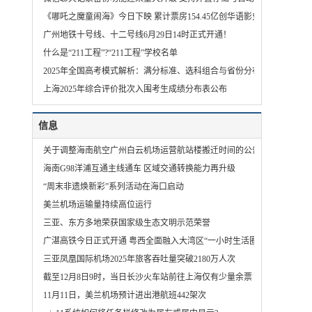
《哪吒之魔童闹海》今日下映 累计票房154.45亿创华语影史新纪录
广州地铁十号线、十二号线6月29日14时正式开通！
什么是“211工程”?“211工程”学校名单
2025年全国高考模式解析：满分标准、选科组合与省份分布
上海2025年综合评价批次入围考生成绩分布表公布
信息
关于调整海南航空广州白云机场运营航站楼搬迁时间的公告
海南G98洋浦互通主线通车 区域交通转换能力再升级
“周末非遗焕新彩”系列活动在海口启动
美兰机场运输量持续高位运行
三亚、东方多地荣获国家级生态文明示范荣誉
广湛高铁今日正式开通 粤西全面融入大湾区“一小时生活圈”
三亚凤凰国际机场2025年旅客吞吐量突破2180万人次
截至12月8日9时，当日长沙火车站前往上海仅有少量余票
11月11日，美兰机场预计进出港航班442架次